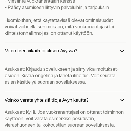
- Viestintä vuokranantajan kanssa
- Pääsy asumiseen liittyviin palveluihin ja tarjouksiin
Huomioithan, että käytettävissä olevat ominaisuudet
voivat vaihdella sen mukaan, mitä vuokranantajasi tai
kiinteistönhallinnoijasi on ottanut käyttöön.
Miten teen vikailmoituksen Avyssä?
Asukkaat: Kirjaudu sovellukseen ja siirry vikailmoitukset-
osioon. Kuvaa ongelma ja lähetä ilmoitus. Voit seurata
asian käsittelyä suoraan sovelluksessa.
Voinko varata yhteisiä tiloja Avyn kautta?
Asukkaat: Kyllä. Jos vuokranantajasi on ottanut toiminnon
käyttöön, voit varata esimerkiksi pesutuvan,
vierashuoneen tai kokoustilan suoraan sovelluksesta.