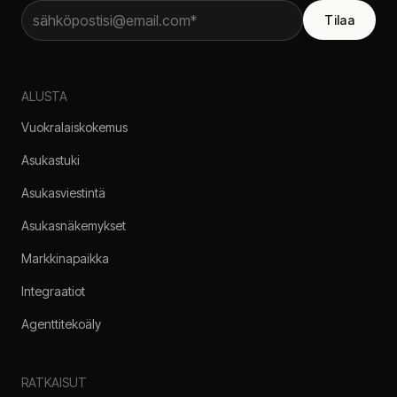
Tilaa
ALUSTA
Vuokralaiskokemus
Asukastuki
Asukasviestintä
Asukasnäkemykset
Markkinapaikka
Integraatiot
Agenttitekoäly
RATKAISUT