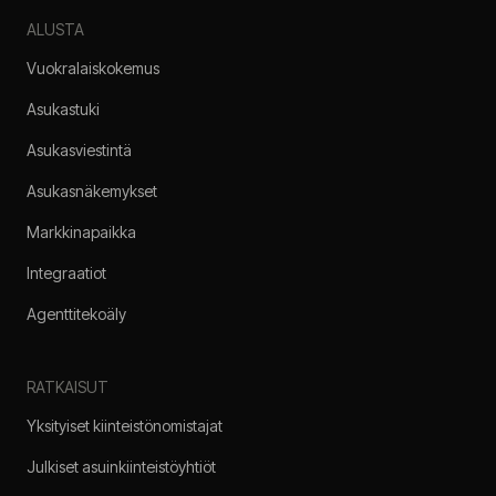
ALUSTA
Vuokralaiskokemus
Asukastuki
Asukasviestintä
Asukasnäkemykset
Markkinapaikka
Integraatiot
Agenttitekoäly
RATKAISUT
Yksityiset kiinteistönomistajat
Julkiset asuinkiinteistöyhtiöt