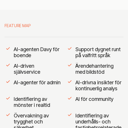
FEATURE MAP
AI-agenten Davy för
Support dygnet runt
boende
på valfritt språk
AI-driven
Ärendehantering
självservice
med bildstöd
AI-agenter för admin
AI-drivna insikter för
kontinuerlig analys
Identifiering av
AI för community
mönster i realtid
Övervakning av
Identifiering av
trygghet och
underhålls- och
säkerhet
fastighetsrelaterade