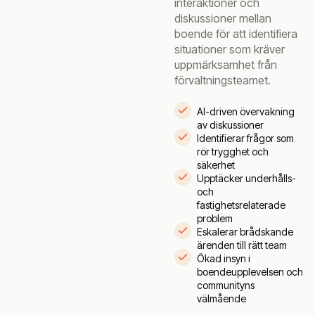
interaktioner och
diskussioner mellan
boende för att identifiera
situationer som kräver
uppmärksamhet från
förvaltningsteamet.
AI-driven övervakning
av diskussioner
Identifierar frågor som
rör trygghet och
säkerhet
Upptäcker underhålls-
och
fastighetsrelaterade
problem
Eskalerar brådskande
ärenden till rätt team
Ökad insyn i
boendeupplevelsen och
communityns
välmående